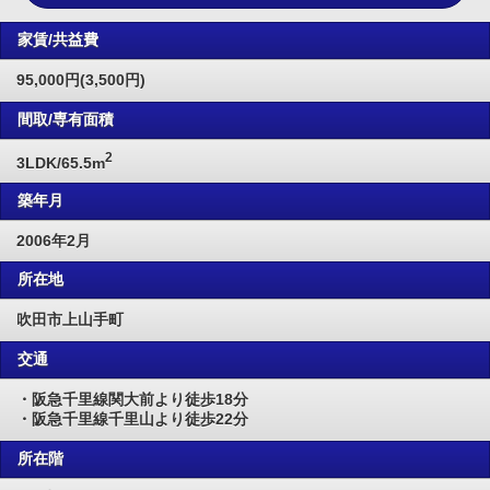
家賃/共益費
95,000円(3,500円)
間取/専有面積
2
3LDK/65.5m
築年月
2006年2月
所在地
吹田市上山手町
交通
・阪急千里線関大前より徒歩18分
・阪急千里線千里山より徒歩22分
所在階