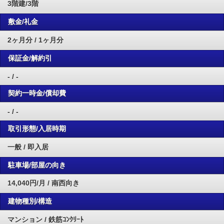
3階建/3階
敷金/礼金
2ヶ月分 / 1ヶ月分
保証金/解約引
- / -
契約一時金/償却費
- / -
取引形態/入居時期
一般 / 即入居
駐車場/部屋の向き
14,040円/月 / 南西向き
建物種別/構造
マンション / 鉄筋ｺﾝｸﾘｰﾄ