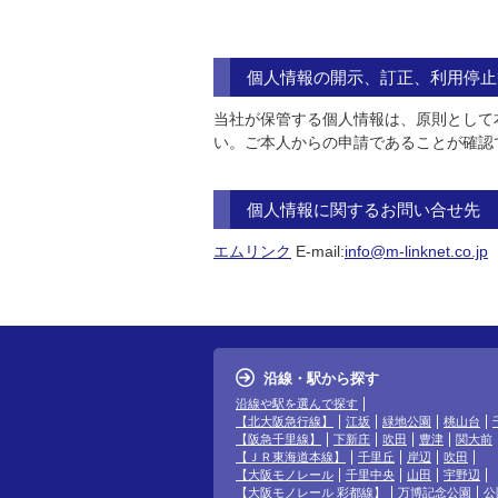
個人情報の開示、訂正、利用停止
当社が保管する個人情報は、原則として
い。ご本人からの申請であることが確認
個人情報に関するお問い合せ先
エムリンク
E-mail:
info@m-linknet.co.jp
沿線・駅から探す
沿線や駅を選んで探す
【北大阪急行線】
江坂
緑地公園
桃山台
【阪急千里線】
下新庄
吹田
豊津
関大前
【ＪＲ東海道本線】
千里丘
岸辺
吹田
【大阪モノレール
千里中央
山田
宇野辺
【大阪モノレール 彩都線】
万博記念公園
公