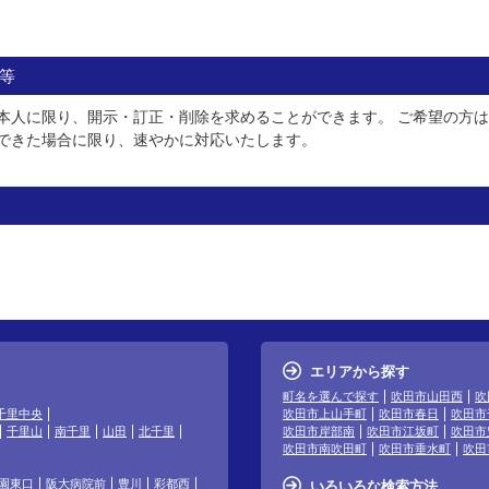
等
本人に限り、開示・訂正・削除を求めることができます。 ご希望の方
できた場合に限り、速やかに対応いたします。
エリアから探す
町名を選んで探す
吹田市山田西
吹
千里中央
吹田市上山手町
吹田市春日
吹田市
千里山
南千里
山田
北千里
吹田市岸部南
吹田市江坂町
吹田市
吹田市南吹田町
吹田市垂水町
吹田
園東口
阪大病院前
豊川
彩都西
いろいろな検索方法