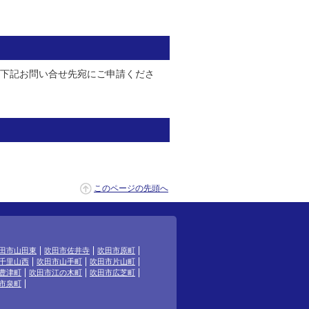
は下記お問い合せ先宛にご申請くださ
このページの先頭へ
田市山田東
吹田市佐井寺
吹田市原町
千里山西
吹田市山手町
吹田市片山町
豊津町
吹田市江の木町
吹田市広芝町
市泉町