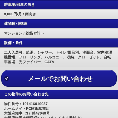
駐車場/部屋の向き
8,000円/月 / 南向き
建物種別/構造
マンション / 鉄筋ｺﾝｸﾘｰﾄ
設備・条件
二人入居可、給湯、シャワー、トイレ/風呂別、洗面台、室内洗濯
機置場、フローリング、バルコニー、収納、クローゼット、自転
車置場、光ファイバー、CATV
メールでお問い合わせ
この物件のお問い合わせ先
物件番号：101416010037
ホームメイトFC吹田駅前店
大阪府知事（3）第47040号
大阪府吹田市朝日町3-111（さんくす３番館内）