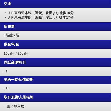
交通
・ＪＲ東海道本線（近畿）吹田より徒歩19分
・ＪＲ東海道本線（近畿）岸辺より徒歩17分
所在階
3階建/2階
敷金/礼金
10万円 / 20万円
保証金/解約引
- / -
契約一時金/償却費
- / -
取引形態/入居時期
一般 / 即入居