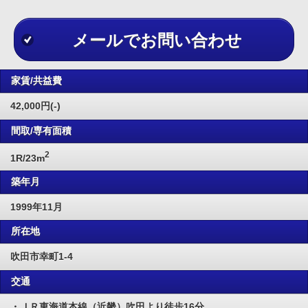
メールでお問い合わせ
家賃/共益費
42,000円(-)
間取/専有面積
2
1R/23m
築年月
1999年11月
所在地
吹田市幸町1-4
交通
・ＪＲ東海道本線（近畿）吹田より徒歩16分