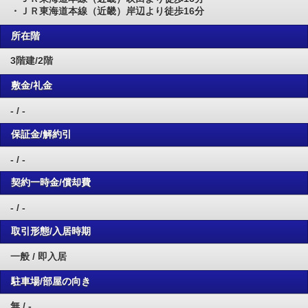
・ＪＲ東海道本線（近畿）岸辺より徒歩16分
所在階
3階建/2階
敷金/礼金
- / -
保証金/解約引
- / -
契約一時金/償却費
- / -
取引形態/入居時期
一般 / 即入居
駐車場/部屋の向き
無 / -